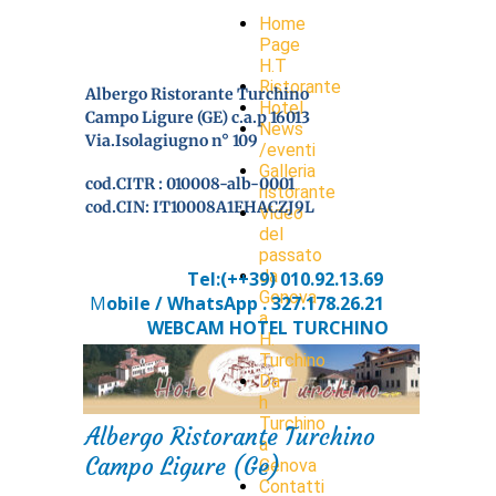
Home
Page
H.T
Ristorante
Albergo Ristorante Turchino
Hotel
Campo Ligure (GE) c.a.p 16013
News
Via.Isolagiugno n° 109
/eventi
Galleria
cod.CITR : 010008-alb-0001
ristorante
cod.CIN: IT10008A1FHACZJ9L
Video
del
passato
da
T
el:(++39) 010.92.13.69
Genova
M
obile / WhatsApp .
327.178.26.21
a
WEBCAM HOTEL TURCHINO
H.
Turchino
Da
h
Turchino
Albergo Ristorante Turchino
a
Campo Ligure (Ge)
Genova
Contatti